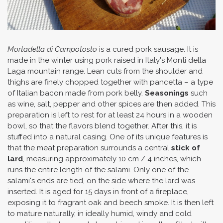
Mortadella di Campotosto
is a cured pork sausage. It is
made in the winter using pork raised in Italy's Monti della
Laga mountain range. Lean cuts from the shoulder and
thighs are finely chopped together with pancetta – a type
of Italian bacon made from pork belly.
Seasonings
such
as wine, salt, pepper and other spices are then added. This
preparation is left to rest for at least 24 hours in a wooden
bowl, so that the flavors blend together. After this, it is
stuffed into a natural casing. One of its unique features is
that the meat preparation surrounds a central
stick of
lard
, measuring approximately 10 cm / 4 inches, which
runs the entire length of the salami. Only one of the
salami's ends are tied, on the side where the lard was
inserted. It is aged for 15 days in front of a fireplace,
exposing it to fragrant oak and beech smoke. It is then left
to mature naturally, in ideally humid, windy and cold